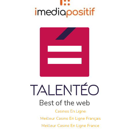
Best of the web
Casinos En Ligne
Meilleur Casino En Ligne Français
Meilleur Casino En Ligne France