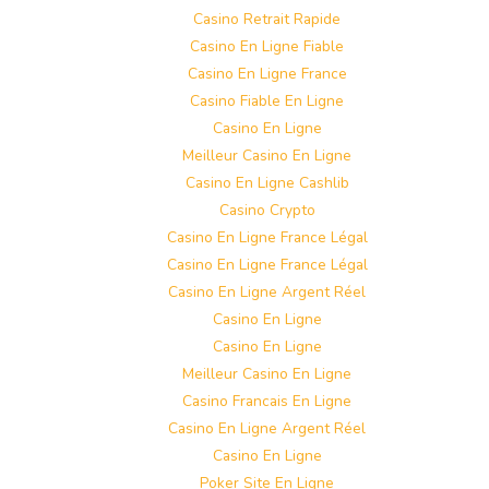
Casino Retrait Rapide
Casino En Ligne Fiable
Casino En Ligne France
Casino Fiable En Ligne
Casino En Ligne
Meilleur Casino En Ligne
Casino En Ligne Cashlib
Casino Crypto
Casino En Ligne France Légal
Casino En Ligne France Légal
Casino En Ligne Argent Réel
Casino En Ligne
Casino En Ligne
Meilleur Casino En Ligne
Casino Francais En Ligne
Casino En Ligne Argent Réel
Casino En Ligne
Poker Site En Ligne