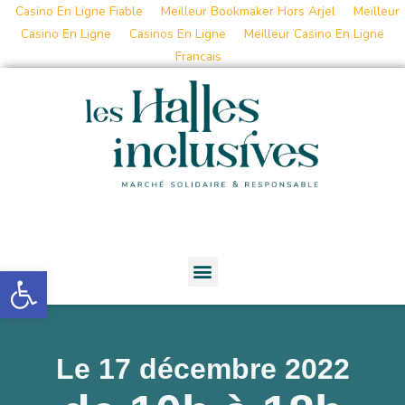
Casino En Ligne Fiable
Meilleur Bookmaker Hors Arjel
Meilleur
Casino En Ligne
Casinos En Ligne
Meilleur Casino En Ligne
Francais
Ouvrir la barre d’outils
Le 17 décembre 2022