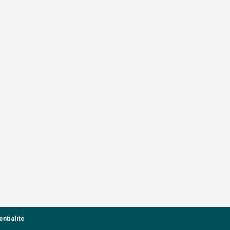
ntialité