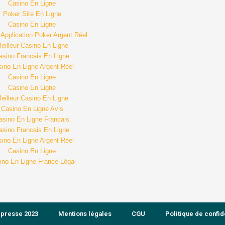
Casino En Ligne
Poker Site En Ligne
Casino En Ligne
 Application Poker Argent Réel
eilleur Casino En Ligne
asino Francais En Ligne
ino En Ligne Argent Réel
Casino En Ligne
Casino En Ligne
eilleur Casino En Ligne
Casino En Ligne Avis
asino En Ligne Francais
asino Francais En Ligne
ino En Ligne Argent Réel
Casino En Ligne
ino En Ligne France Légal
 presse 2023
Mentions légales
CGU
Politique de confide