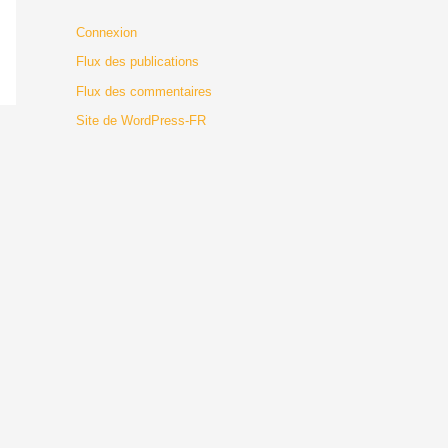
Connexion
Flux des publications
Flux des commentaires
Site de WordPress-FR