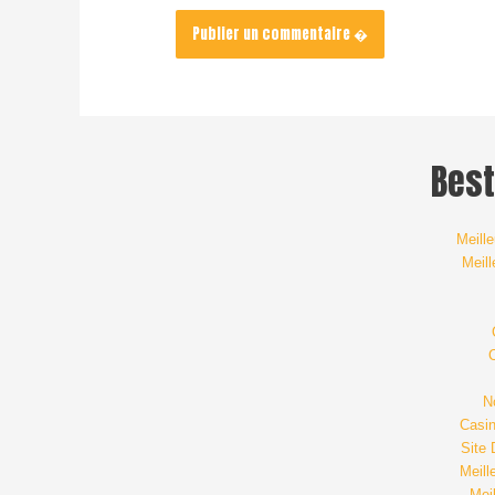
Best
Meill
Meill
N
Casi
Site 
Meill
Mei