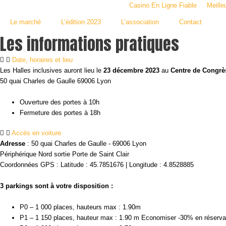
Aller
Casino En Ligne Fiable
Meille
au
Le marché
L’édition 2023
L’association
Contact
contenu
Les informations pratiques
Date, horaires et lieu
Les Halles inclusives auront lieu le
23 décembre 2023
au
Centre de Congrè
50 quai Charles de Gaulle 69006 Lyon
Ouverture des portes à 10h
Fermeture des portes à 18h
Accès en voiture
Adresse
: 50 quai Charles de Gaulle - 69006 Lyon
Périphérique Nord sortie Porte de Saint Clair
Coordonnées GPS : Latitude : 45.7851676 | Longitude : 4.8528885
3 parkings sont à votre disposition :
P0 – 1 000 places, hauteurs max : 1.90m
P1 – 1 150 places, hauteur max : 1.90 m Economiser -30% en réserv