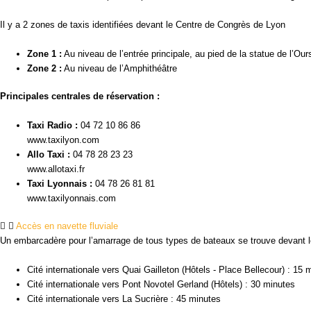
Il y a 2 zones de taxis identifiées devant le Centre de Congrès de Lyon
Zone 1 :
Au niveau de l’entrée principale, au pied de la statue de l’Our
Zone 2 :
Au niveau de l’Amphithéâtre
Principales centrales de réservation :
Taxi Radio :
04 72 10 86 86
www.taxilyon.com
Allo Taxi :
04 78 28 23 23
www.allotaxi.fr
Taxi Lyonnais :
04 78 26 81 81
www.taxilyonnais.com
Accès en navette fluviale
Un embarcadère pour l’amarrage de tous types de bateaux se trouve devant le 
Cité internationale vers Quai Gailleton (Hôtels - Place Bellecour) : 15 
Cité internationale vers Pont Novotel Gerland (Hôtels) : 30 minutes
Cité internationale vers La Sucrière : 45 minutes