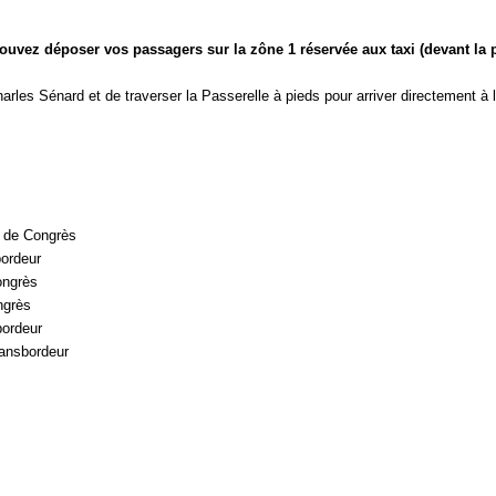
vez déposer vos passagers sur la zône 1 réservée aux taxi (devant la pl
 Charles Sénard et de traverser la Passerelle à pieds pour arriver directement 
e de Congrès
bordeur
ongrès
ngrès
bordeur
ransbordeur