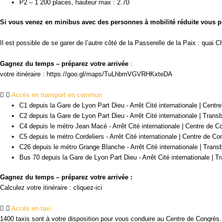
P2 – 1 200 places, hauteur max : 2.70
Si vous venez en minibus avec des personnes à mobilité réduite vous pou
Il est possible de se garer de l’autre côté de la Passerelle de la Paix : quai
Gagnez du temps – préparez votre arrivée
:
v
otre itinéraire : https://goo.gl/maps/TuLhbmVGVRHKxteDA
Accès en transport en commun
C1 depuis la Gare de Lyon Part Dieu - Arrêt Cité internationale | Centr
C2 depuis la Gare de Lyon Part Dieu - Arrêt Cité internationale | Trans
C4 depuis le métro Jean Macé - Arrêt Cité internationale | Centre de C
C5 depuis le métro Cordeliers - Arrêt Cité internationale | Centre de Co
C26 depuis le métro Grange Blanche - Arrêt Cité internationale | Trans
Bus 70 depuis la Gare de Lyon Part Dieu - Arrêt Cité internationale | T
Gagnez du temps – préparez votre arrivée :
Calculez votre itinéraire : cliquez-ici
Accès en taxi
1400 taxis sont à votre disposition pour vous conduire au Centre de Congrès.