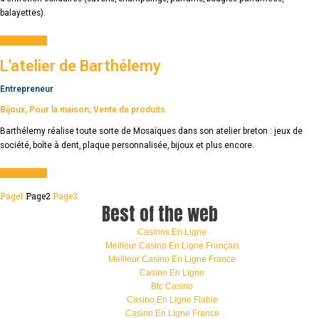
balayettes).
Plus d'infos
L'atelier de Barthélemy
Entrepreneur
Bijoux
,
Pour la maison
,
Vente de produits
Barthélemy réalise toute sorte de Mosaïques dans son atelier breton : jeux de
société, boîte à dent, plaque personnalisée, bijoux et plus encore.
Plus d'infos
Page
1
Page
2
Page
3
Best of the web
Casinos En Ligne
Meilleur Casino En Ligne Français
Meilleur Casino En Ligne France
Casino En Ligne
Btc Casino
Casino En Ligne Fiable
Casino En Ligne France