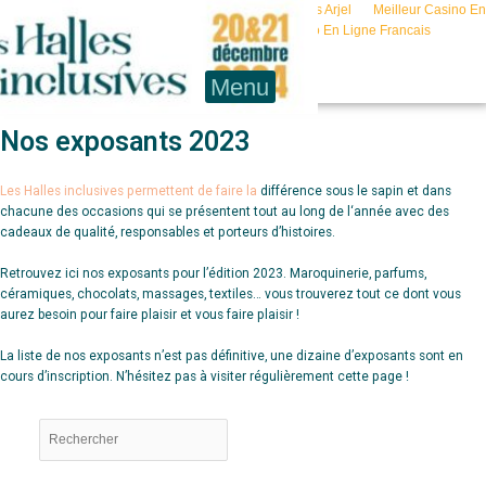
Aller
Casino En Ligne Fiable
Meilleur Bookmaker Hors Arjel
Meilleur Casino En
au
Ligne
Casinos En Ligne
Meilleur Casino En Ligne Francais
contenu
Menu
Nos exposants 2023
Les Halles inclusives permettent de faire la
différence sous le sapin et dans
chacune des
occasions qui se présentent tout au long de
l‘année avec des
cadeaux de qualité,
responsables et porteurs d’histoires.
Retrouvez ici nos exposants pour l’édition 2023. Maroquinerie, parfums,
céramiques, chocolats, massages, textiles… vous trouverez tout ce dont vous
aurez besoin pour faire plaisir et vous faire plaisir !
L
a liste de nos exposants n’est pas définitive, une dizaine d’exposants sont en
cours d’inscription. N’hésitez pas à visiter régulièrement cette page !