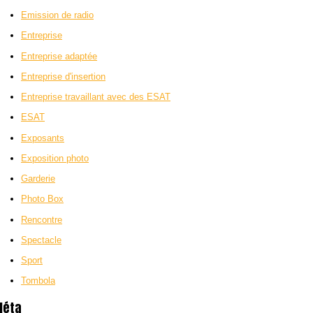
Emission de radio
Entreprise
Entreprise adaptée
Entreprise d'insertion
Entreprise travaillant avec des ESAT
ESAT
Exposants
Exposition photo
Garderie
Photo Box
Rencontre
Spectacle
Sport
Tombola
Méta