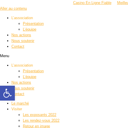
Casino En Ligne Fiable
Meille
Aller au contenu
L’association
Présentation
L’équipe
Nos actions
Nous soutenir
Contact
Menu
L’association
Présentation
L’équipe
Nos actions
Ouvrir la barre d’outils
Nous soutenir
Contact
Le marché
Visiter
Les exposants 2022
Les rendez-vous 2022
Retour en image