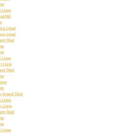
ne
n Ligne
ashlib
o
nce Légal
nce Légal
ent Réel
ne
ne
n Ligne
n Ligne
ent Réel
ne
igne
ne
r Argent Réel
n Ligne
n Ligne
ent Réel
ne
ne
n Ligne