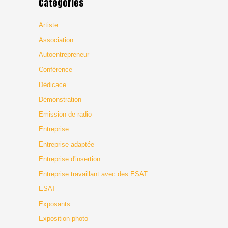
Catégories
Artiste
Association
Autoentrepreneur
Conférence
Dédicace
Démonstration
Emission de radio
Entreprise
Entreprise adaptée
Entreprise d'insertion
Entreprise travaillant avec des ESAT
ESAT
Exposants
Exposition photo