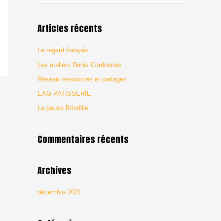
c
h
Articles récents
e
r
Le regard français
c
Les ateliers Denis Cordonnier
h
Réseau ressources et partages
e
EAG PATISSERIE
r
La pause Brindille
:
Commentaires récents
Archives
décembre 2021