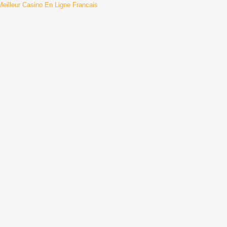
Meilleur Casino En Ligne Francais