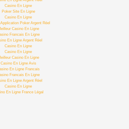
Casino En Ligne
Poker Site En Ligne
Casino En Ligne
 Application Poker Argent Réel
eilleur Casino En Ligne
asino Francais En Ligne
ino En Ligne Argent Réel
Casino En Ligne
Casino En Ligne
eilleur Casino En Ligne
Casino En Ligne Avis
asino En Ligne Francais
asino Francais En Ligne
ino En Ligne Argent Réel
Casino En Ligne
ino En Ligne France Légal