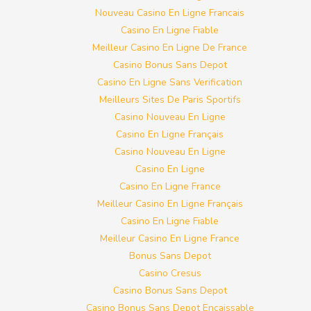
Nouveau Casino En Ligne Francais
Casino En Ligne Fiable
Meilleur Casino En Ligne De France
Casino Bonus Sans Depot
Casino En Ligne Sans Verification
Meilleurs Sites De Paris Sportifs
Casino Nouveau En Ligne
Casino En Ligne Français
Casino Nouveau En Ligne
Casino En Ligne
Casino En Ligne France
Meilleur Casino En Ligne Français
Casino En Ligne Fiable
Meilleur Casino En Ligne France
Bonus Sans Depot
Casino Cresus
Casino Bonus Sans Depot
Casino Bonus Sans Depot Encaissable