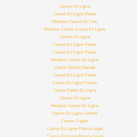
Casino En Ligne
Casino En Ligne Fiable
Meilleur Casino En Live
Meilleur Casino Suisse En Ligne
Casino En Ligne
Casino En Ligne Fiable
Casino En Ligne Fiable
Meilleur Casino En Ligne
Casino Retrait Rapide
Casino En Ligne Fiable
Casino En Ligne France
Casino Fiable En Ligne
Casino En Ligne
Meilleur Casino En Ligne
Casino En Ligne Cashlib
Casino Crypto
Casino En Ligne France Légal
Casino En Ligne France Légal