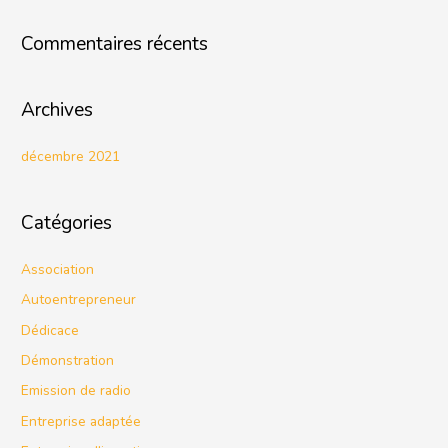
Commentaires récents
Archives
décembre 2021
Catégories
Association
Autoentrepreneur
Dédicace
Démonstration
Emission de radio
Entreprise adaptée